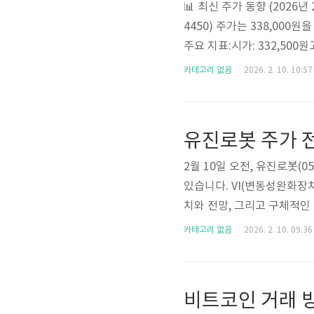
📊 최신 주가 동향 (2026년
4450) 주가는 338,000원
주요 지표:시가: 332,500원
2,400만원시가총액: 3조 5,
카테고리 없음
2026. 2. 10. 10:57
수준)배당수익률: 1.09%
기업으로, 의약품, 의료기기,
설립하고 2019년 제2공장을
유진로봇 주가 전
2월 10일 오전, 유진로봇
있습니다. VI(변동성완화장
치와 전망, 그리고 구체적인 
유진로봇은 오늘 오전 9시에 
카테고리 없음
2026. 2. 10. 09:36
I기준(37,550원) 대비 1
42,700원에 거래되며 전일 
봉 유지)코스피도 상승 추세