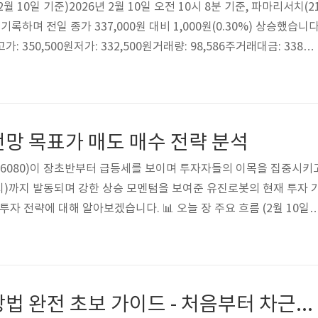
 2월 10일 기준)2026년 2월 10일 오전 10시 8분 기준, 파마리서치(2
을 기록하며 전일 종가 337,000원 대비 1,000원(0.30%) 상승했습니다
고가: 350,500원저가: 332,500원거래량: 98,586주거래대금: 338억
169억원 (코스닥 22위)PER: 25.99배 (업종 평균 175.61배 대비 낮
 기업 기본 정보파마리서치는 2001년 설립된 재생의학 전문 바이오
 화장품을 연구·제조·판매하고 있습니다. 2013년 GMP 인증공장을
 준공하며 생산능력을 확..
망 목표가 매도 매수 전략 분석
(056080)이 장초반부터 급등세를 보이며 투자자들의 이목을 집중시키
치)까지 발동되며 강한 상승 모멘텀을 보여준 유진로봇의 현재 투자 
투자 전략에 대해 알아보겠습니다. 📊 오늘 장 주요 흐름 (2월 10일)
VI가 발동되며 급등세를 보였습니다. 발동가는 43,650원으로 정적 
6.24%나 높은 수준이었습니다. VI는 9시 2분에 해제되었고, 9시 4분 현
종가 대비 13.71% 상승했습니다.시장 환경코스닥 지수: 1,138.11 (
로 '쌍끌이 장' 연출전반적인 시장 분위기 우호적투자 주체별 매매..
비트코인 거래 방법 완전 초보 가이드 - 처음부터 차근차근