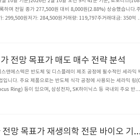
 2월 10일 기준)2026년 2월 10일 오전 9시 41분 기준, 로보티즈(108
기록하며 전일 종가 277,500원 대비 8,000원(2.88%) 상승했습니다.
: 299,500원저가: 284,500원거래량: 119,797주거래대금: 350억 3
8억원 (코스닥 17위)PER: 1049.63배 (업종 평균 141.20배 대비 매
동일업종 등락률: +0.49% (로보티즈는 업종 대비 높은 상승률)🏢 기
 소개로보티즈는 1999년 설립된 로봇 전문 기업으로, 독자적인 원천
Physical..
가 전망 목표가 매도 매수 전략 분석
에스앤에스텍은 반도체 및 디스플레이 제조 공정에 필수적인 세라믹 
업입니다. 주요 제품으로는 반도체 식각 공정에 사용되는 세라믹 링(
링(Focus Ring) 등이 있으며, 삼성전자, SK하이닉스 등 국내외 주요 반도
다.주요 사업 분야:반도체 세라믹 부품 (매출 비중 약 70%)디스플
부품2. 최신 시장 동향 (2026년 2월 기준)반도체 슈퍼사이클 진입2
 슈퍼사이클 국면에 진입했습니다. 신한자산운용에 따르면, 2023-20
2025년부터는 '메모리의 키 맞추기' 단계가 진행 중입니다.주요 트렌드:
파마리서치 주가 전망 목표가 재생의학 전문 바이오 기업 매도 매