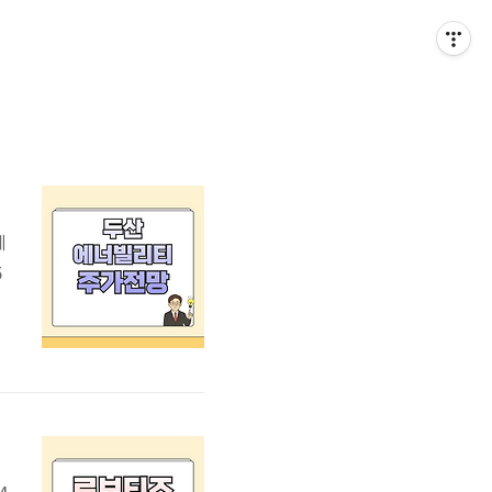
에
5
세
치