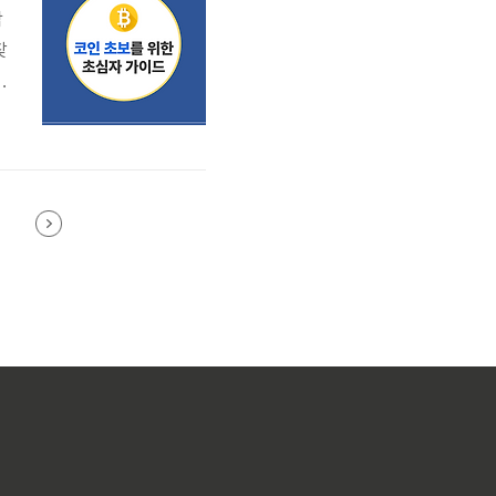
막
찾
관
래