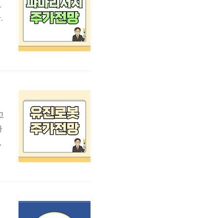
1
.
은
고
가
V
재
양