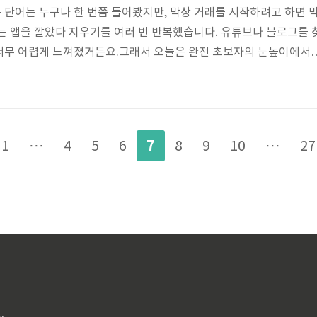
단어는 누구나 한 번쯤 들어봤지만, 막상 거래를 시작하려고 하면 
는 앱을 깔았다 지우기를 여러 번 반복했습니다. 유튜브나 블로그를 
너무 어렵게 느껴졌거든요.그래서 오늘은 완전 초보자의 눈높이에서,
 바탕으로 비트코인 거래 방법을 쉽게 정리해보려고 합니다.비트코인
히 말해서 인터넷에서 사용하는 디지털 돈입니다. 은행이나 정부가 
 사람들이 함께 관리하는 구조예요."실물도 없는데 믿을 수 있어?"라는
저도 처음엔 그랬거든요. 하지만 비트코인은 블록체인 기술로 모든 거
7
1
···
4
5
6
8
9
10
···
27
기록되면 변경이 거의 불가능하기..