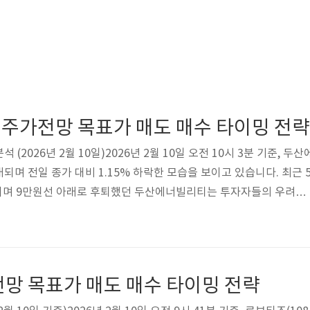
주가전망 목표가 매도 매수 타이밍 전략
(2026년 2월 10일)2026년 2월 10일 오전 10시 3분 기준, 두산
래되며 전일 종가 대비 1.15% 하락한 모습을 보이고 있습니다. 최근 
보이며 9만원선 아래로 후퇴했던 두산에너빌리티는 투자자들의 우려를
점은 코스피 지수가 전일 4.10% 상승하며 5298.04를 기록했다는
4.33% 상승하며 1127.55에 마감했습니다. 이러한 시장 전반의 강
떤 움직임을 보일지 주목됩니다.두산에너빌리티 주가에 영향을 미
동향두산에너빌리티는 대표적인 원전 관련주로, 글로벌 원전 산업의 흐
전망 목표가 매도 매수 타이밍 전략
.