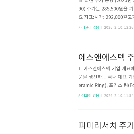
📊 최신 주가 동향 (2026년
90) 주가는 285,500원을 
요 지표:시가: 292,000원고가
600만원시가총액: 4조 1,89
카테고리 없음
2026. 2. 10. 12:26
높음)외국인 소진율: 8.86%
업 개요 및 핵심 경쟁력기업
기술을 바탕으로 물리 인공지능(
에스앤에스텍 주
1. 에스앤에스텍 기업 개요
품을 생산하는 국내 대표 기
eramic Ring), 포커스 
체 제조사에 공급하고 있습니
카테고리 없음
2026. 2. 10. 11:54
이 세라믹 부품2차전지 소재 
26년 반도체 시장은 명확한
4년 'GPU 쇼티지' 이후 
BM(고대..