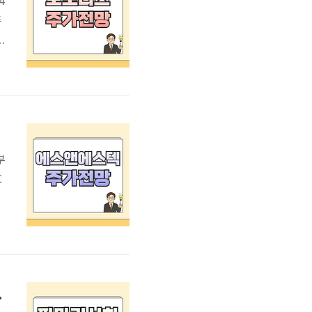
4
주
,
우
부
C
레
0
2
H
수 전략 분석